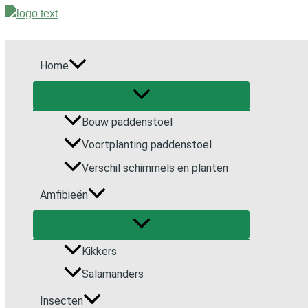
Ga
naar
de
inhoud
Home
Bouw paddenstoel
Voortplanting paddenstoel
Verschil schimmels en planten
Amfibieën
Kikkers
Salamanders
Insecten