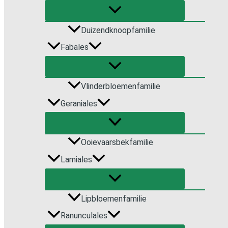
Duizendknoop­familie
Fabales
Vlinderbloemenfamilie
Geraniales
Ooievaarsbekfamilie
Lamiales
Lipbloemen­familie
Ranunculales