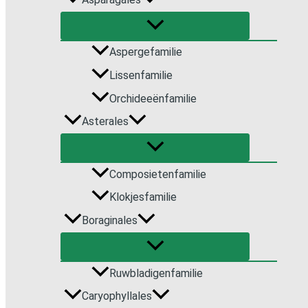
Asperge­familie
Lissenfamilie
Orchideeën­familie
Asterales
Composieten­familie
Klokjesfamilie
Boraginales
Ruwbladigenfamilie
Caryophyllales